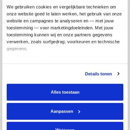
We gebruiken cookies en vergelijkbare technieken om 
onze website goed te laten werken, het gebruik van onze 
Robert's badges
website en campagnes te analyseren en — met jouw 
toestemming — voor marketingdoeleinden. Met jouw 
toestemming kunnen wij en onze partners gegevens 
verwerken, zoals surfgedrag, voorkeuren en technische 
gegevens.
Deze gegevens helpen ons om campagnes te meten, 
prestaties te verbeteren en relevante KWF-content te 
Details tonen
tonen. Je kunt je toestemming op elk moment wijzigen of 
intrekken via Cookie instellingen onderaan de pagina. De 
lijst met cookies is te vinden in het tabblad “details”.
Alles toestaan
Aanpassen