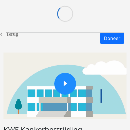
Terug
Doneer
KWF Kankerbestrijding