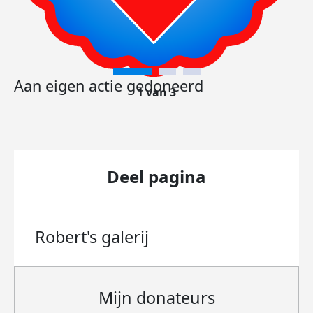
Aan eigen actie gedoneerd
1 van 3
Deel pagina
Robert's
galerij
Mijn donateurs