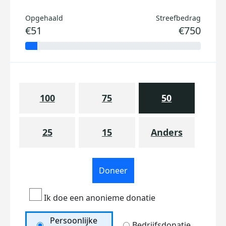
Opgehaald
Streefbedrag
€51
€750
100
75
50
25
15
Anders
Doneer
Ik doe een anonieme donatie
Persoonlijke
Bedrijfsdonatie