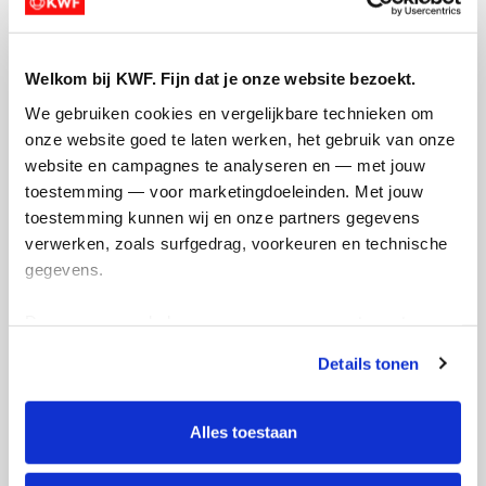
Creditcard
Referentie
Welkom bij KWF. Fijn dat je onze website bezoekt.
We gebruiken cookies en vergelijkbare technieken om 
onze website goed te laten werken, het gebruik van onze 
website en campagnes te analyseren en — met jouw 
toestemming — voor marketingdoeleinden. Met jouw 
toestemming kunnen wij en onze partners gegevens 
verwerken, zoals surfgedrag, voorkeuren en technische 
Ik wil bijdragen aan de transactiekosten
gegevens.
en betaal €0.75 extra.
Deze gegevens helpen ons om campagnes te meten, 
Doneer nu
prestaties te verbeteren en relevante KWF-content te 
Details tonen
tonen. Je kunt je toestemming op elk moment wijzigen of 
intrekken via Cookie instellingen onderaan de pagina. De 
lijst met cookies is te vinden in het tabblad “details”.
Alles toestaan
Opgehaald
Streefbedrag