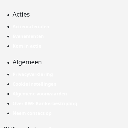
Acties
Actiematerialen
Evenementen
Kom in actie
Algemeen
Privacyverklaring
Cookie instellingen
Algemene voorwaarden
Over KWF Kankerbestrijding
Neem contact op