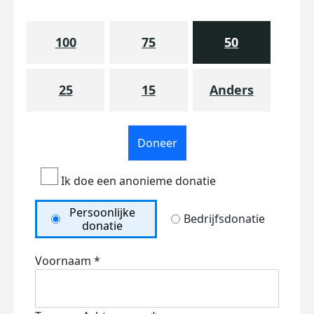
100
75
50
25
15
Anders
Doneer
Ik doe een anonieme donatie
Persoonlijke
Bedrijfsdonatie
donatie
Voornaam *