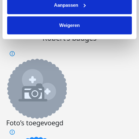
€1.446
€1.000
Aanpassen
Doneer
Word lid van ons team
Weigeren
Robert's badges
Foto’s toegevoegd