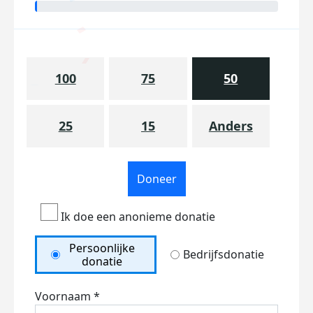
100
75
50
25
15
Anders
Doneer
Ik doe een anonieme donatie
Persoonlijke
Bedrijfsdonatie
donatie
Voornaam *