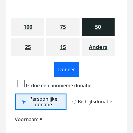
100
75
50
25
15
Anders
Doneer
Ik doe een anonieme donatie
Persoonlijke
Bedrijfsdonatie
donatie
Voornaam *