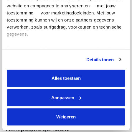
website en campagnes te analyseren en — met jouw 
toestemming — voor marketingdoeleinden. Met jouw 
toestemming kunnen wij en onze partners gegevens 
verwerken, zoals surfgedrag, voorkeuren en technische 
gegevens.
Deze gegevens helpen ons om campagnes te meten, 
prestaties te verbeteren en relevante KWF-content te 
Details tonen
tonen. Je kunt je toestemming op elk moment wijzigen of 
intrekken via Cookie instellingen onderaan de pagina. De 
lijst met cookies is te vinden in het tabblad “details”.
Alles toestaan
Aanpassen
Weigeren
Actiepagina gemaakt