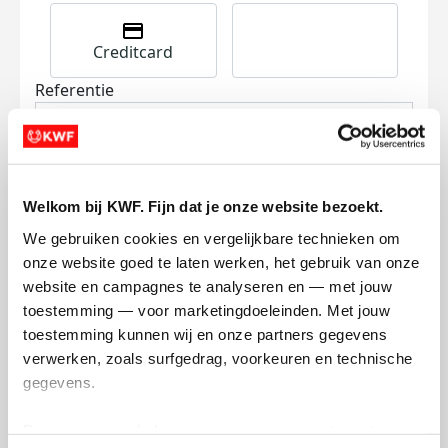
Creditcard
Referentie
Welkom bij KWF. Fijn dat je onze website bezoekt.
We gebruiken cookies en vergelijkbare technieken om 
onze website goed te laten werken, het gebruik van onze 
Ik wil bijdragen aan de transactiekosten
website en campagnes te analyseren en — met jouw 
en betaal €0.75 extra.
toestemming — voor marketingdoeleinden. Met jouw 
toestemming kunnen wij en onze partners gegevens 
Doneer nu
verwerken, zoals surfgedrag, voorkeuren en technische 
gegevens.
Deze gegevens helpen ons om campagnes te meten, 