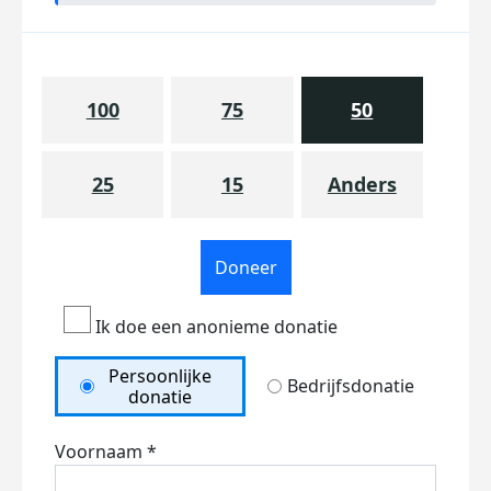
100
75
50
25
15
Anders
Doneer
Ik doe een anonieme donatie
Persoonlijke
Bedrijfsdonatie
donatie
Voornaam *