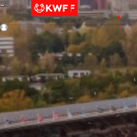
Alles over acties
Login
Evenementen
Over ons
Contact