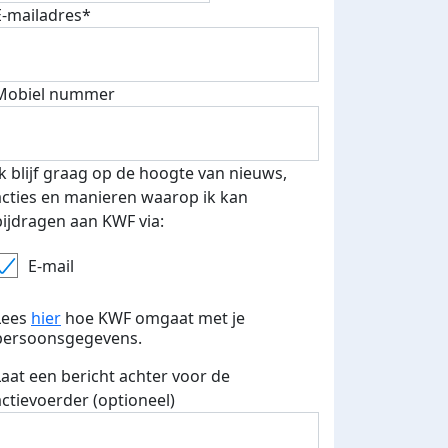
E-mailadres*
 euro opgehaald: t-shirt
E-mails verstuurd
Mobiel nummer
iend
Ik blijf graag op de hoogte van nieuws,
acties en manieren waarop ik kan
bijdragen aan KWF via:
E-mail
Lees
hier
hoe KWF omgaat met je
persoonsgegevens.
Laat een bericht achter voor de
actievoerder (optioneel)