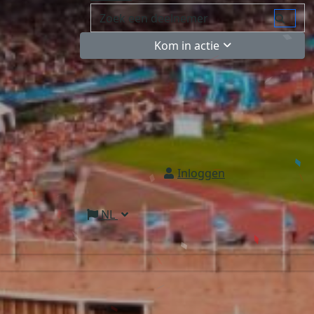
Kom in actie
Inloggen
NL