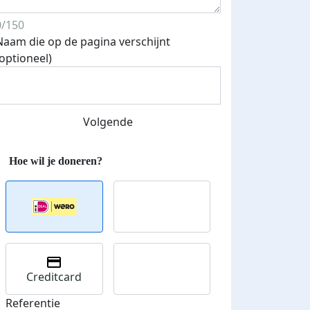
0/150
Naam die op de pagina verschijnt
(optioneel)
Streefbedrag verhoogd
Volgende
Creditcard
Referentie