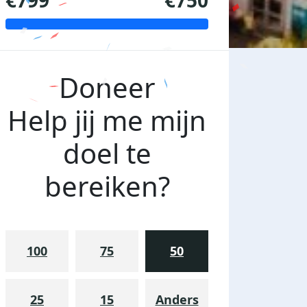
€799
€750
Doneer
Help jij me mijn
doel te
bereiken?
100
75
50
25
15
Anders