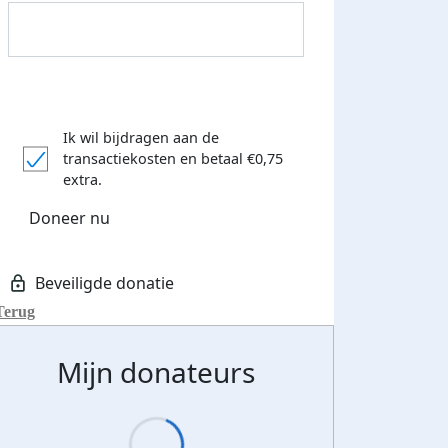
Ik wil bijdragen aan de
Donateurs bedankt
transactiekosten
en betaal €0,75
extra.
Doneer nu
Terug
Mijn donateurs