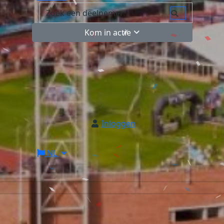
Kom in actie
Inloggen
NL