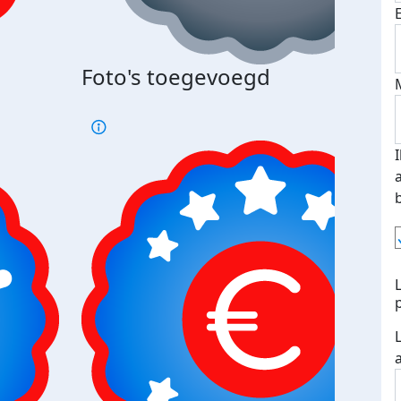
Foto's toegevoegd
€500
verd