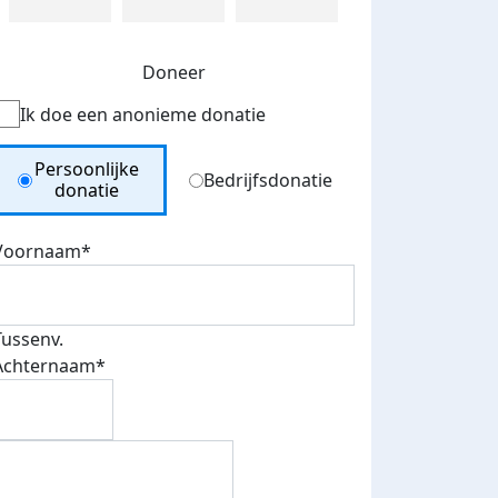
Doneer
Ik doe een anonieme donatie
Donation Type
Persoonlijke
Bedrijfsdonatie
donatie
Voornaam*
Tussenv.
Achternaam*