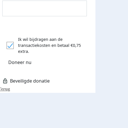
Ik wil bijdragen aan de
transactiekosten
en betaal €0,75
Donateurs bedankt
extra.
Doneer nu
Terug