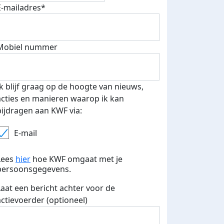
E-mailadres*
Mobiel nummer
 euro opgehaald: t-shirt
E-mails verstuurd
iend
Ik blijf graag op de hoogte van nieuws,
acties en manieren waarop ik kan
bijdragen aan KWF via:
E-mail
Lees
hier
hoe KWF omgaat met je
persoonsgegevens.
Laat een bericht achter voor de
actievoerder (optioneel)