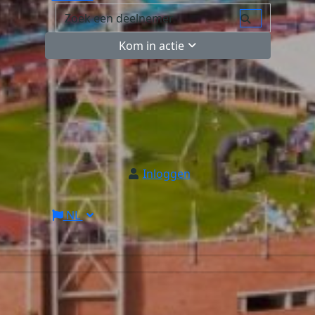
Kom in actie
Inloggen
NL