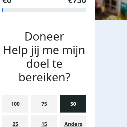
€0
€750
Doneer
Help jij me mijn
doel te
bereiken?
100
75
50
25
15
Anders