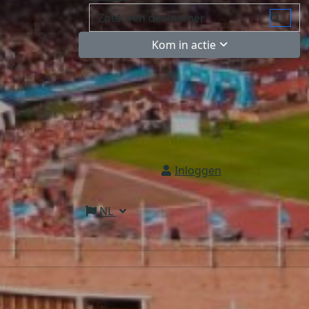
Kom in actie
Inloggen
NL