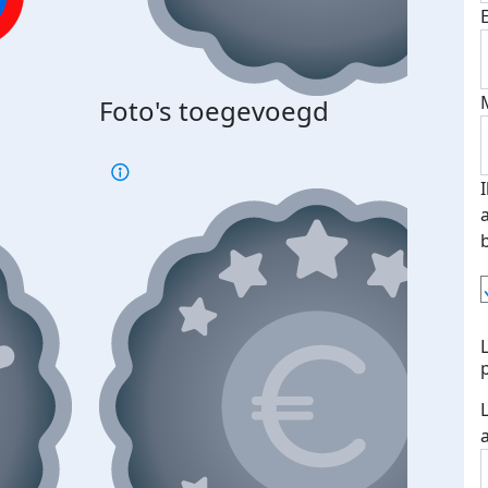
Foto's toegevoegd
€500
verd