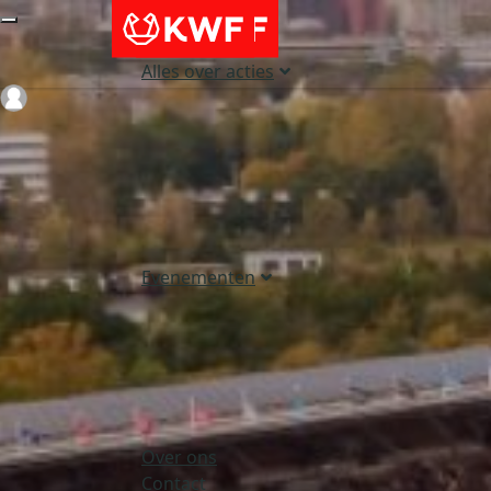
Alles over acties
Login
Evenementen
Over ons
Contact