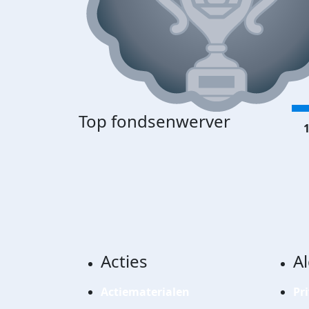
Top fondsenwerver
1
Acties
A
Actiematerialen
Pr