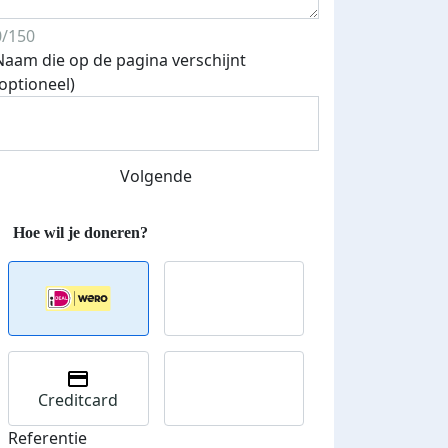
0/150
Naam die op de pagina verschijnt
(optioneel)
Streefbedrag verhoogd
Volgende
Creditcard
Referentie