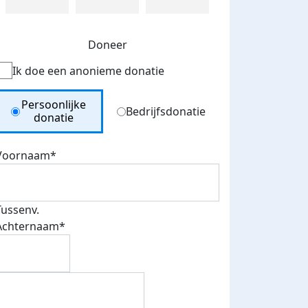
Doneer
Ik doe een anonieme donatie
Donation Type
Persoonlijke
Bedrijfsdonatie
donatie
Voornaam*
Tussenv.
Achternaam*