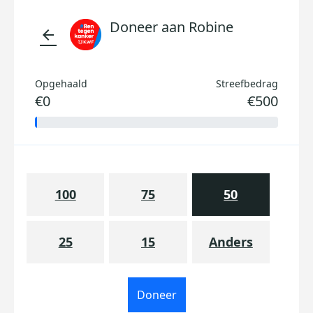
Doneer aan Robine
arrow_back
Opgehaald
Streefbedrag
€0
€500
100
75
50
25
15
Anders
Doneer