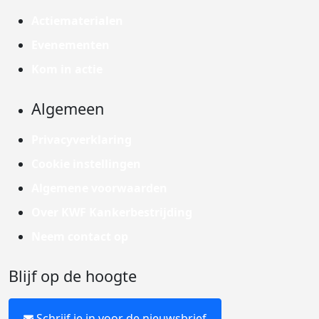
Actiematerialen
Evenementen
Kom in actie
Algemeen
Privacyverklaring
Cookie instellingen
Algemene voorwaarden
Over KWF Kankerbestrijding
Neem contact op
Blijf op de hoogte
Schrijf je in voor de nieuwsbrief