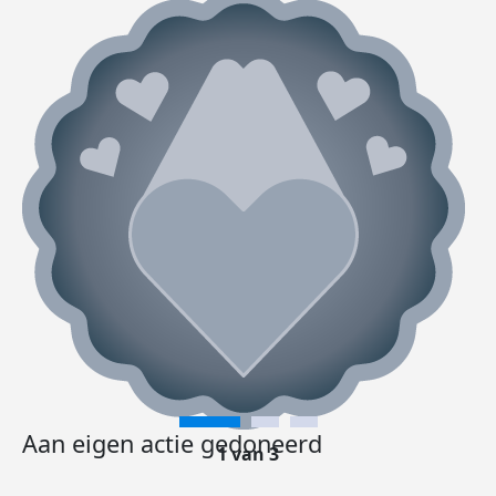
Aan eigen actie gedoneerd
1 van 3