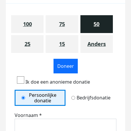
100
75
50
25
15
Anders
Doneer
Ik doe een anonieme donatie
Persoonlijke
Bedrijfsdonatie
donatie
Voornaam *