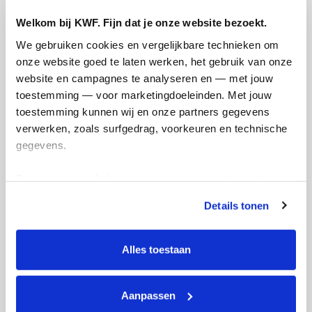
€51
€750
Welkom bij KWF. Fijn dat je onze website bezoekt.
We gebruiken cookies en vergelijkbare technieken om 
Doneer
onze website goed te laten werken, het gebruik van onze 
website en campagnes te analyseren en — met jouw 
toestemming — voor marketingdoeleinden. Met jouw 
Robine's badges
toestemming kunnen wij en onze partners gegevens 
verwerken, zoals surfgedrag, voorkeuren en technische 
gegevens.
Deze gegevens helpen ons om campagnes te meten, 
prestaties te verbeteren en relevante KWF-content te 
Details tonen
tonen. Je kunt je toestemming op elk moment wijzigen of 
intrekken via Cookie instellingen onderaan de pagina. De 
lijst met cookies is te vinden in het tabblad “details”.
Alles toestaan
Aanpassen