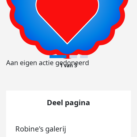
Aan eigen actie gedoneerd
1 van 3
Deel pagina
Robine's
galerij