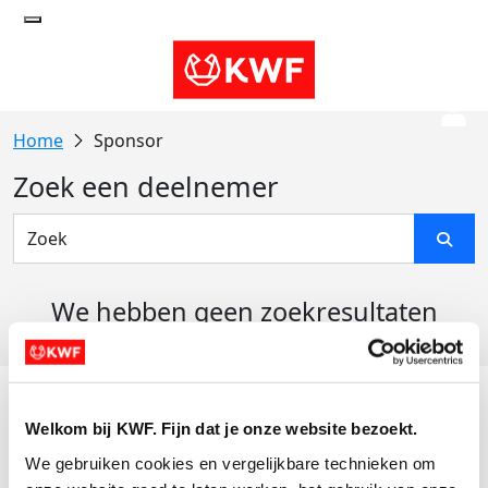
Sponsor
Zoek een deelnemer
We hebben geen zoekresultaten
gevonden
Acties
Welkom bij KWF. Fijn dat je onze website bezoekt.
Actiematerialen
We gebruiken cookies en vergelijkbare technieken om 
Evenementen