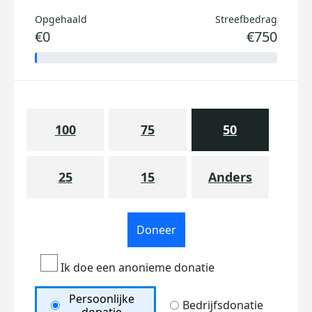
Opgehaald
Streefbedrag
€0
€750
100
75
50
25
15
Anders
Doneer
Ik doe een anonieme donatie
Persoonlijke
Bedrijfsdonatie
donatie