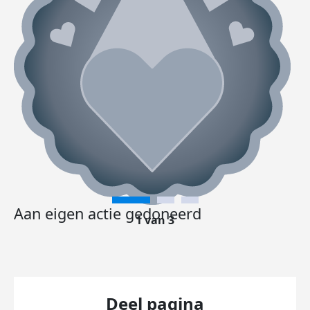
Aan eigen actie gedoneerd
1 van 3
Deel pagina