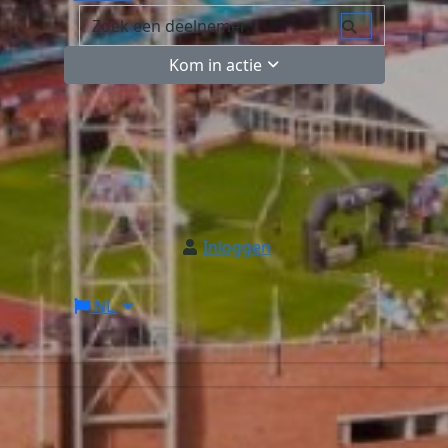
Kom in actie
Inloggen
NL