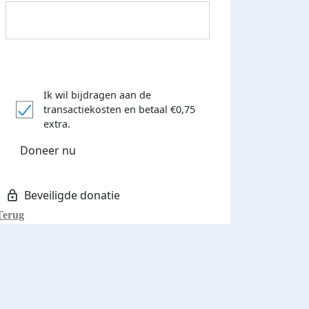
Ik wil bijdragen aan de
transactiekosten
en betaal €0,75
Donateurs bedankt
extra.
Doneer nu
Terug