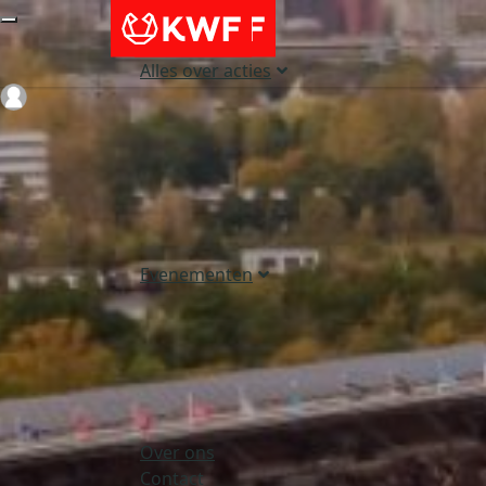
Alles over acties
Login
Evenementen
Over ons
Contact