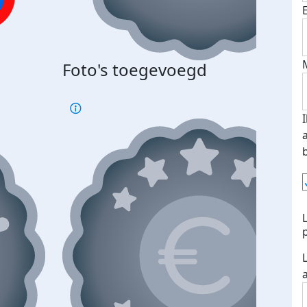
Foto's toegevoegd
€500
verd