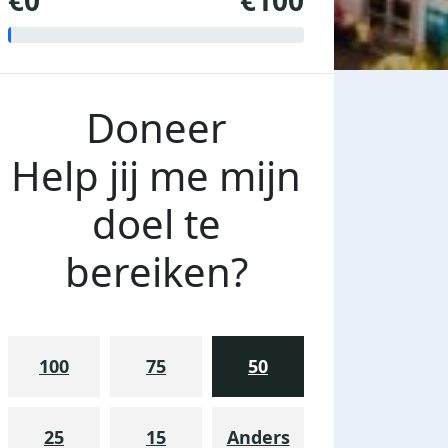
€0
€100
Doneer
Help jij me mijn
doel te
bereiken?
100
75
50
25
15
Anders