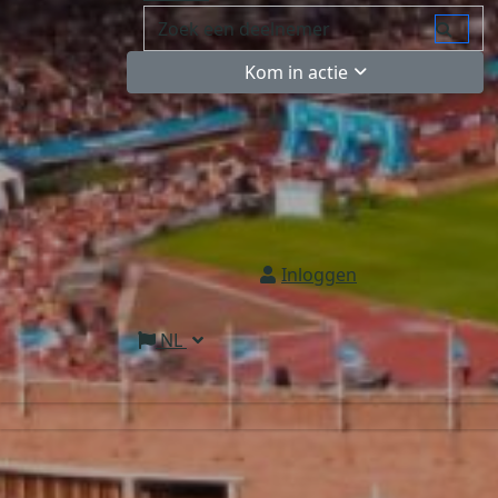
Kom in actie
Inloggen
NL