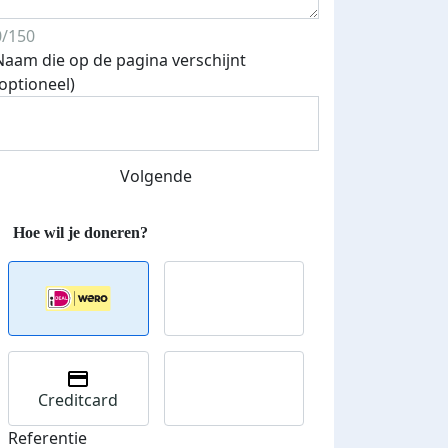
0/150
Naam die op de pagina verschijnt
(optioneel)
Streefbedrag verhoogd
Volgende
Creditcard
Referentie