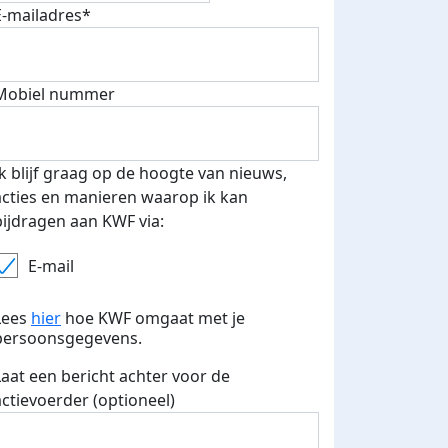
E-mailadres*
Mobiel nummer
 euro opgehaald: t-shirt
E-mails verstuurd
iend
Ik blijf graag op de hoogte van nieuws,
acties en manieren waarop ik kan
bijdragen aan KWF via:
E-mail
Lees
hier
hoe KWF omgaat met je
persoonsgegevens.
Laat een bericht achter voor de
actievoerder (optioneel)