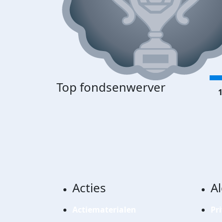
Top fondsenwerver
1
Acties
A
Actiematerialen
Pr