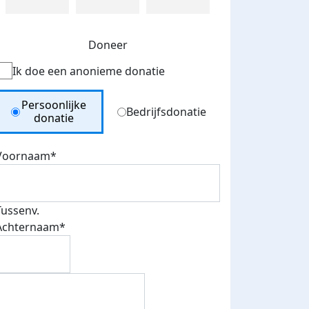
Doneer
Ik doe een anonieme donatie
Donation Type
Persoonlijke
Bedrijfsdonatie
donatie
Voornaam*
Tussenv.
Achternaam*