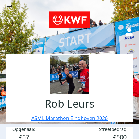
Rob Leurs
ASML Marathon Eindhoven 2026
Opgehaald
Streefbedrag
€37
€500