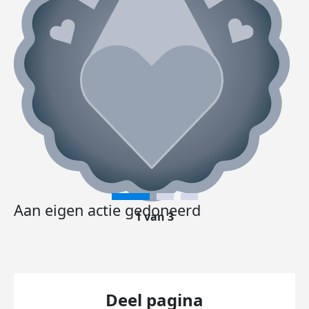
Aan eigen actie gedoneerd
1 van 3
Deel pagina