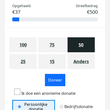
Opgehaald
Streefbedrag
€37
€500
100
75
50
25
15
Anders
Doneer
Ik doe een anonieme donatie
Persoonlijke
Bedrijfsdonatie
donatie