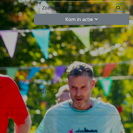
Kom in actie
Inloggen
NL