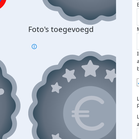
Bij 
Foto's toegevoegd
je je