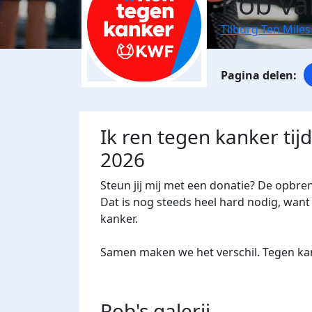
Rob va
Tilburg Ten Miles
Ik ren tegen kanker tij
2026
Steun jij mij met een donatie? De opbre
Dat is nog steeds heel hard nodig, want 
kanker.
Samen maken we het verschil. Tegen kan
Rob's
galerij