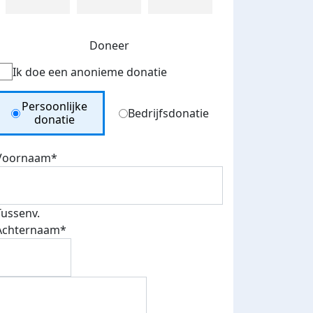
Doneer
Ik doe een anonieme donatie
Donation Type
Persoonlijke
Bedrijfsdonatie
donatie
Voornaam*
Tussenv.
Achternaam*