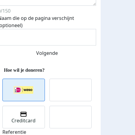
0/150
Naam die op de pagina verschijnt
(optioneel)
Streefbedrag verhoogd
Volgende
Creditcard
Referentie