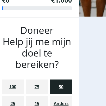
€0
€1.000
Doneer
Help jij me mijn
doel te
bereiken?
100
75
50
25
15
Anders