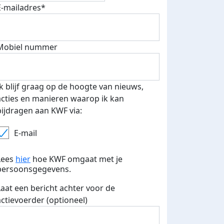
E-mailadres*
500 euro aan donaties ontvang
E-mails verstuurd
 speciale KWF t-shirt!
Mobiel nummer
Ik blijf graag op de hoogte van nieuws,
acties en manieren waarop ik kan
bijdragen aan KWF via:
E-mail
Lees
hier
hoe KWF omgaat met je
persoonsgegevens.
Laat een bericht achter voor de
actievoerder (optioneel)