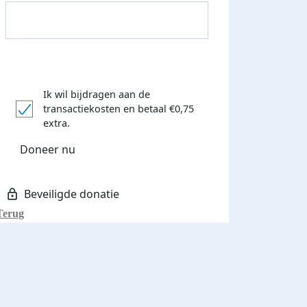
Ik wil bijdragen aan de
transactiekosten
en betaal €0,75
Donateurs bedankt
extra.
Doneer nu
Terug