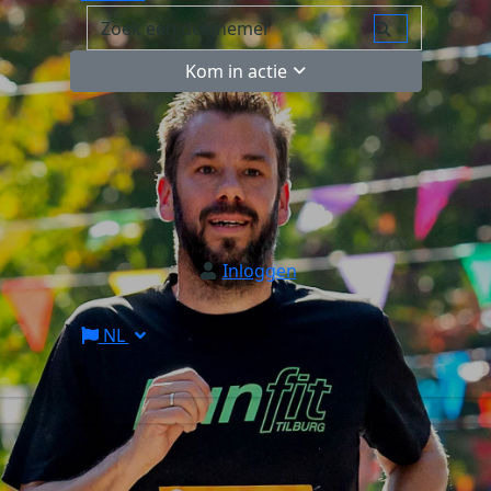
Kom in actie
Inloggen
NL