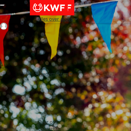
Alles over acties
Login
Evenementen
Over ons
Contact