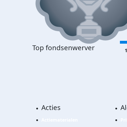
Top fondsenwerver
1
Acties
A
Actiematerialen
Pr