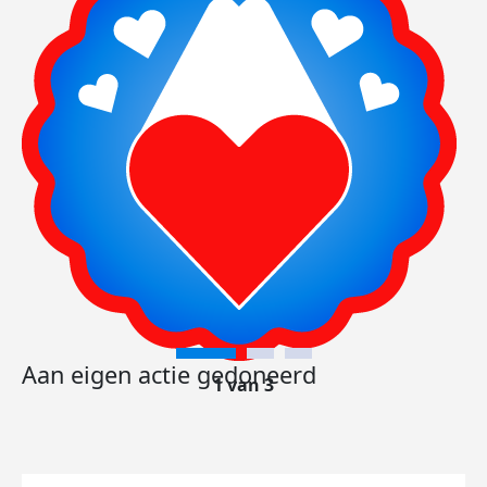
Aan eigen actie gedoneerd
1 van 3