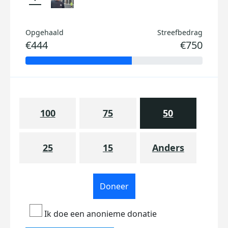
Opgehaald
Streefbedrag
€444
€750
100
75
50
25
15
Anders
Doneer
Ik doe een anonieme donatie