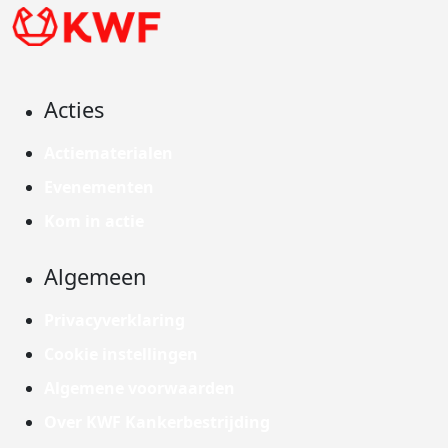
Acties
Actiematerialen
Evenementen
Kom in actie
Algemeen
Privacyverklaring
Cookie instellingen
Algemene voorwaarden
Over KWF Kankerbestrijding