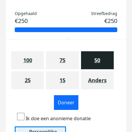
Opgehaald
Streefbedrag
€250
€250
100
75
50
25
15
Anders
Doneer
Ik doe een anonieme donatie
Persoonlijke