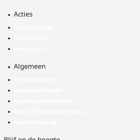
Acties
Actiematerialen
Evenementen
Kom in actie
Algemeen
Privacyverklaring
Cookie instellingen
Algemene voorwaarden
Over KWF Kankerbestrijding
Neem contact op
Blijf op de hoogte