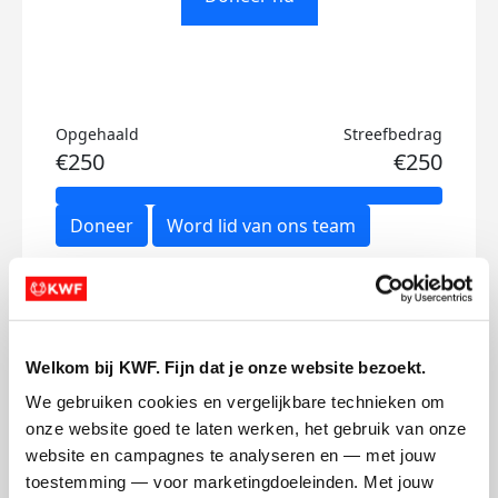
Opgehaald
Streefbedrag
€250
€250
Doneer
Word lid van ons team
Mijn updates
Welkom bij KWF. Fijn dat je onze website bezoekt.
We gebruiken cookies en vergelijkbare technieken om 
onze website goed te laten werken, het gebruik van onze 
Start genezing tegen
website en campagnes te analyseren en — met jouw 
kanker! Wil jij mij helpen?
toestemming — voor marketingdoeleinden. Met jouw 