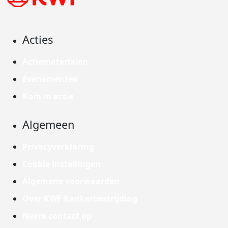
Acties
Actiematerialen
Evenementen
Kom in actie
Algemeen
Privacyverklaring
Cookie instellingen
Algemene voorwaarden
Over KWF Kankerbestrijding
Neem contact op