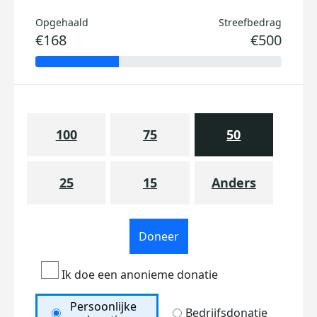
Opgehaald
Streefbedrag
€168
€500
100
75
50
25
15
Anders
Doneer
Ik doe een anonieme donatie
Persoonlijke
Bedrijfsdonatie