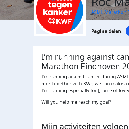
Roc M
ASML Marathon 
I’m running against ca
Marathon Eindhoven 2
I'm running against cancer during ASM
me? Together with KWF, we can make a di
I'm running especially for [name of loved
Will you help me reach my goal?
Mijn activiteiten volgen