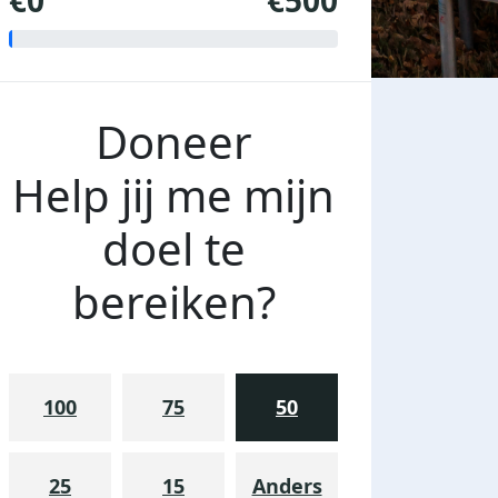
€0
€500
Doneer
Help jij me mijn
doel te
bereiken?
100
75
50
25
15
Anders