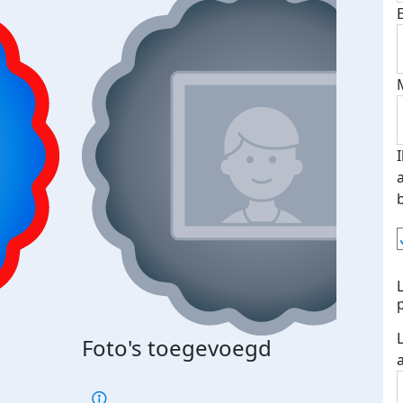
Bij 
Foto's toegevoegd
je je