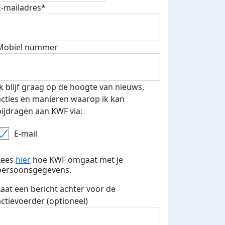
E-mailadres*
Mobiel nummer
Ik blijf graag op de hoogte van nieuws,
acties en manieren waarop ik kan
bijdragen aan KWF via:
E-mail
Lees
hier
hoe KWF omgaat met je
persoonsgegevens.
500 euro aan donaties ontvang
Laat een bericht achter voor de
E-mails verstuurd
 speciale KWF t-shirt!
actievoerder (optioneel)