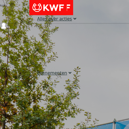
Alles over acties
Login
Evenementen
Over ons
Contact