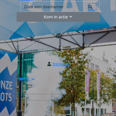
Kom in actie
Inloggen
NL