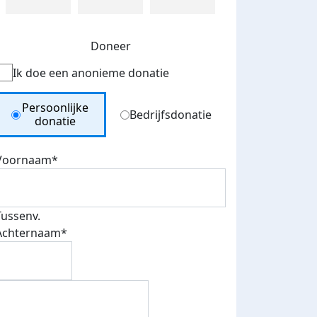
Doneer
Ik doe een anonieme donatie
Donation Type
Persoonlijke
Bedrijfsdonatie
donatie
Voornaam*
Tussenv.
Achternaam*