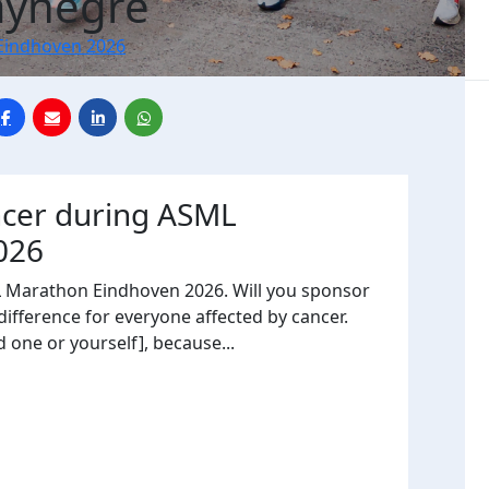
aynegre
Eindhoven 2026
ncer during ASML
026
L Marathon Eindhoven 2026. Will you sponsor
fference for everyone affected by cancer.
 one or yourself], because...