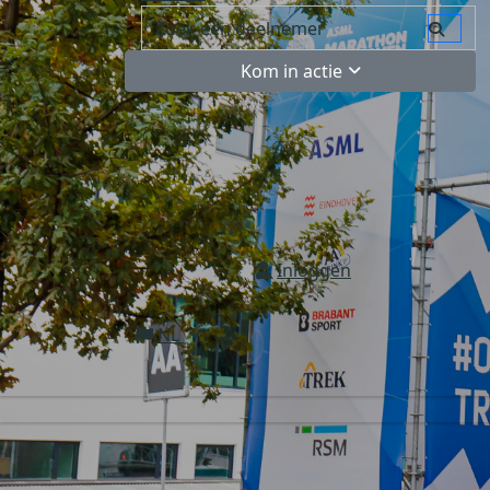
Kom in actie
Inloggen
NL