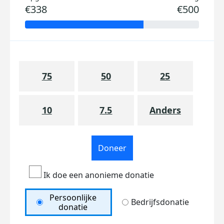
€338
€500
75
50
25
10
7.5
Anders
Doneer
Ik doe een anonieme donatie
Persoonlijke
Bedrijfsdonatie
donatie