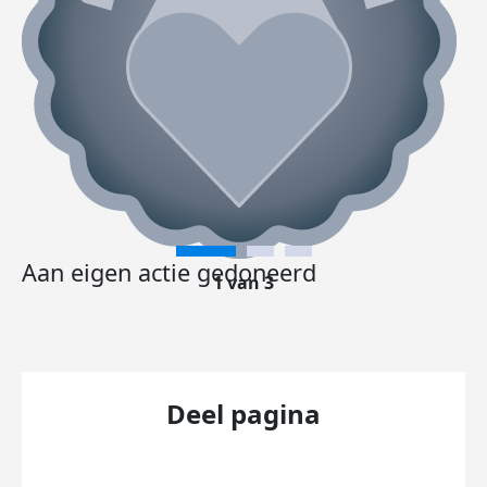
Aan eigen actie gedoneerd
1 van 3
Deel pagina