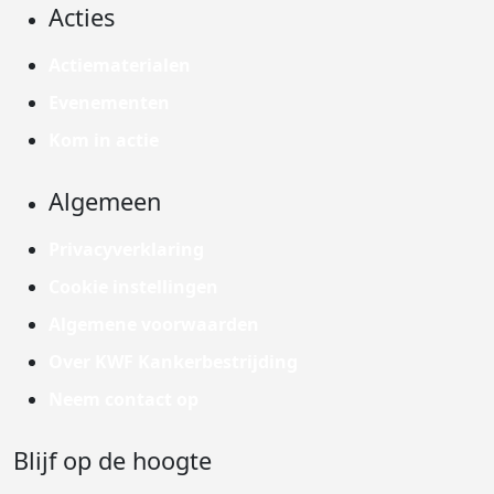
Acties
Actiematerialen
Evenementen
Kom in actie
Algemeen
Privacyverklaring
Cookie instellingen
Algemene voorwaarden
Over KWF Kankerbestrijding
Neem contact op
Blijf op de hoogte