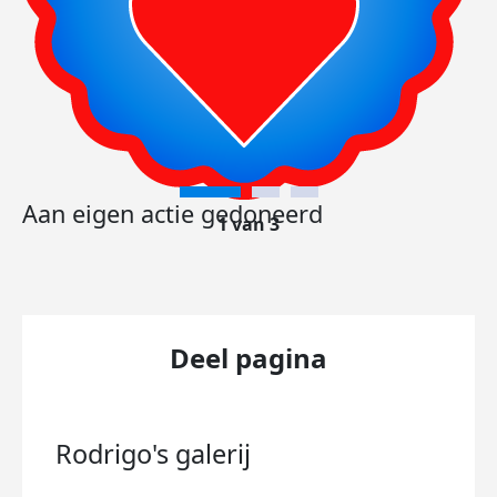
Aan eigen actie gedoneerd
1 van 3
Deel pagina
Rodrigo's
galerij