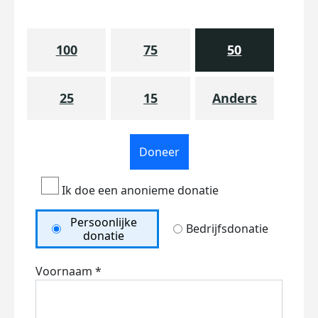
100
75
50
25
15
Anders
Doneer
Ik doe een anonieme donatie
Persoonlijke
Bedrijfsdonatie
donatie
Voornaam *