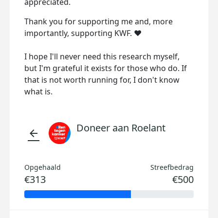
appreciated.
Thank you for supporting me and, more
importantly, supporting KWF. ❤️
I hope I'll never need this research myself,
but I'm grateful it exists for those who do. If
that is not worth running for, I don't know
what is.
Doneer aan Roelant
arrow_back
Opgehaald
Streefbedrag
€313
€500