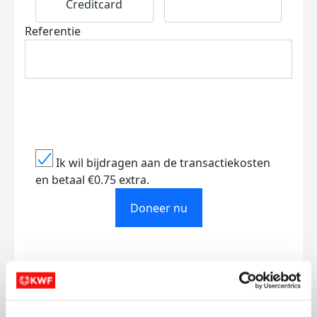
Creditcard
Referentie
Ik wil bijdragen aan de transactiekosten
en betaal €0.75 extra.
Doneer nu
Opgehaald
Streefbedrag
€313
€500