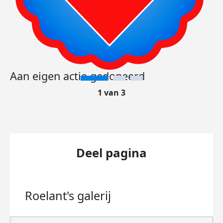
Aan eigen actie gedoneerd
1 van 3
Deel pagina
Roelant's
galerij