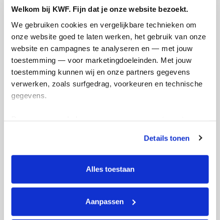
Welkom bij KWF. Fijn dat je onze website bezoekt.
We gebruiken cookies en vergelijkbare technieken om 
Doneer
onze website goed te laten werken, het gebruik van onze 
website en campagnes te analyseren en — met jouw 
Roelant's badges
toestemming — voor marketingdoeleinden. Met jouw 
toestemming kunnen wij en onze partners gegevens 
verwerken, zoals surfgedrag, voorkeuren en technische 
gegevens.
Deze gegevens helpen ons om campagnes te meten, 
prestaties te verbeteren en relevante KWF-content te 
Details tonen
tonen. Je kunt je toestemming op elk moment wijzigen of 
intrekken via Cookie instellingen onderaan de pagina. De 
lijst met cookies is te vinden in het tabblad “details”.
Alles toestaan
Aanpassen