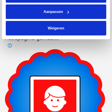
Aanpassen
Weigeren
Actiepagina gemaakt