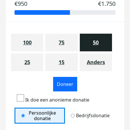
€950
€1.750
100
75
50
25
15
Anders
Doneer
Ik doe een anonieme donatie
Persoonlijke
Bedrijfsdonatie
donatie