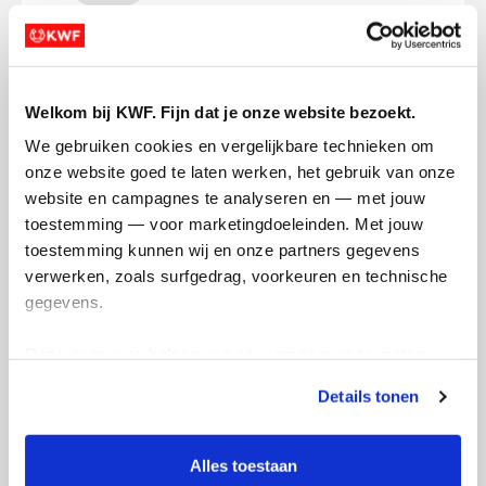
554
kms
Welkom bij KWF. Fijn dat je onze website bezoekt.
Roel's badges
We gebruiken cookies en vergelijkbare technieken om 
onze website goed te laten werken, het gebruik van onze 
website en campagnes te analyseren en — met jouw 
toestemming — voor marketingdoeleinden. Met jouw 
toestemming kunnen wij en onze partners gegevens 
verwerken, zoals surfgedrag, voorkeuren en technische 
gegevens.
Deze gegevens helpen ons om campagnes te meten, 
prestaties te verbeteren en relevante KWF-content te 
Details tonen
tonen. Je kunt je toestemming op elk moment wijzigen of 
intrekken via Cookie instellingen onderaan de pagina. De 
lijst met cookies is te vinden in het tabblad “details”.
Alles toestaan