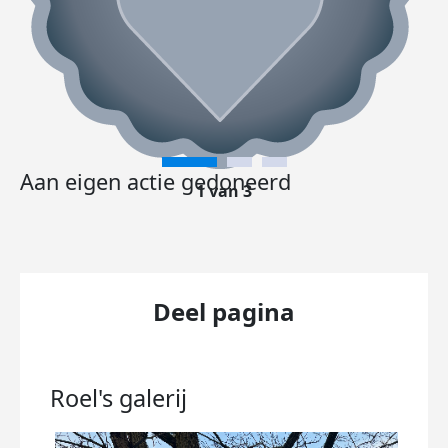
Aan eigen actie gedoneerd
1 van 3
Deel pagina
Roel's
galerij