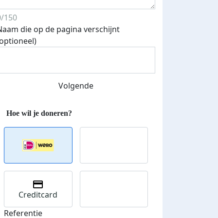
0/150
Naam die op de pagina verschijnt
(optioneel)
Streefbedrag verhoogd
Volgende
Creditcard
Referentie