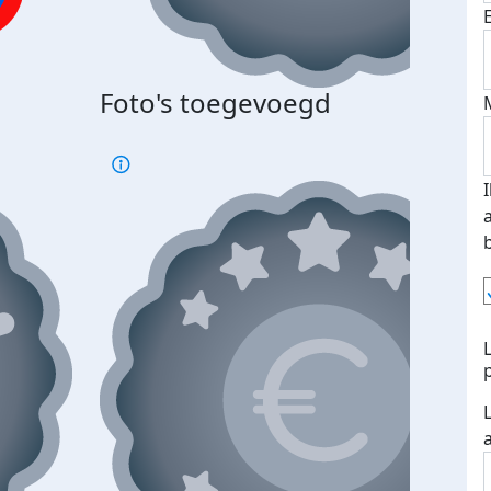
Bij 
Foto's toegevoegd
je je