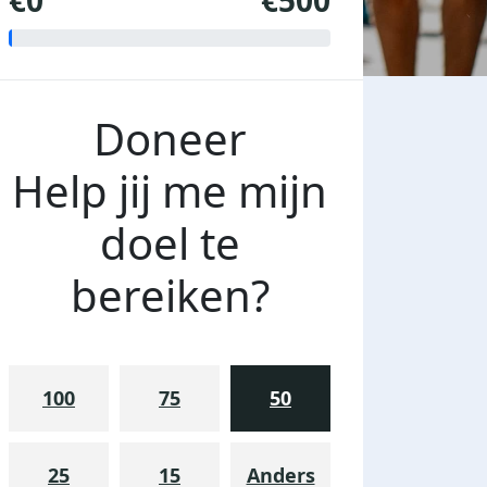
€0
€500
Doneer
Help jij me mijn
doel te
bereiken?
100
75
50
25
15
Anders