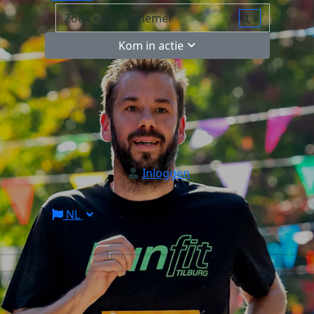
Kom in actie
Inloggen
NL