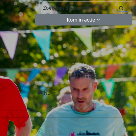
Kom in actie
Inloggen
NL