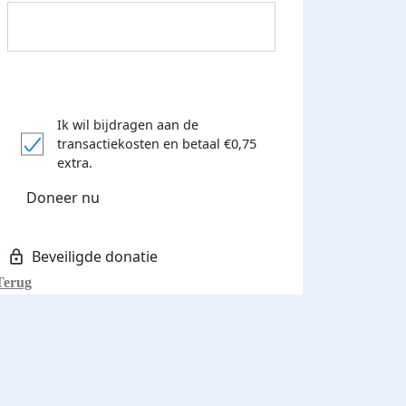
Ik wil bijdragen aan de
transactiekosten
en betaal €0,75
Donateurs bedankt
extra.
Doneer nu
Terug