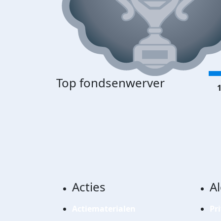
Top fondsenwerver
1
Acties
A
Actiematerialen
Pr