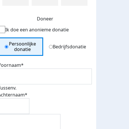
Doneer
Ik doe een anonieme donatie
Donation Type
Persoonlijke
Bedrijfsdonatie
donatie
Voornaam*
Tussenv.
Achternaam*