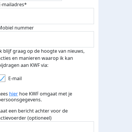
E-mailadres*
500 euro aan donaties ontvang
E-mails verstuurd
 speciale KWF t-shirt!
Mobiel nummer
Ik blijf graag op de hoogte van nieuws,
acties en manieren waarop ik kan
bijdragen aan KWF via:
E-mail
Lees
hier
hoe KWF omgaat met je
persoonsgegevens.
Laat een bericht achter voor de
actievoerder (optioneel)