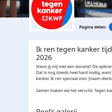
Roel N
Tilburg Ten Miles
Ik ren tegen kanker tij
2026
Steun jij mij met een donatie? De opbre
Dat is nog steeds heel hard nodig, want 
kanker. Ik ren speciaal voor [naam dierba
Samen maken we het verschil. Tegen kan
Roel's
galerij