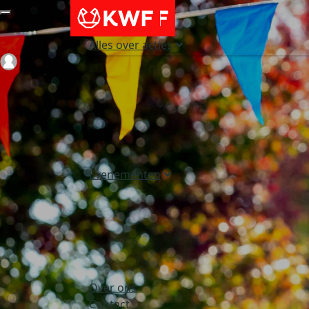
Alles over acties
Login
Evenementen
Over ons
Contact