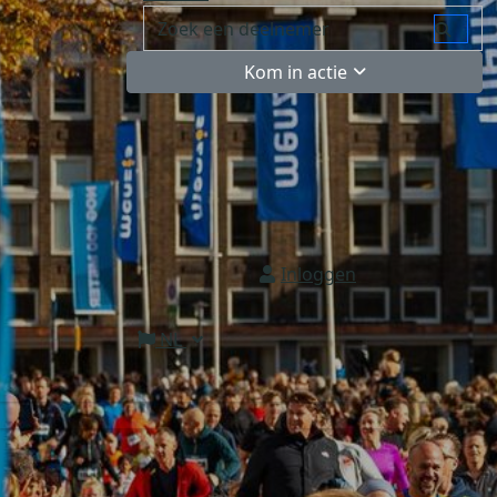
Kom in actie
Inloggen
NL