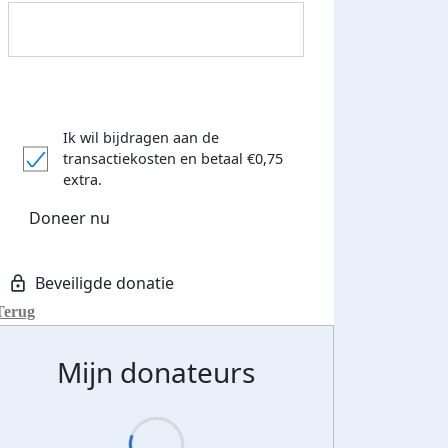
Ik wil bijdragen aan de
transactiekosten
en betaal €0,75
Donateurs bedankt
extra.
Doneer nu
Terug
Mijn donateurs