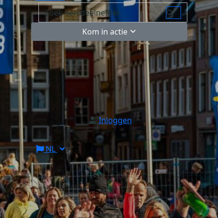
Kom in actie
Inloggen
NL