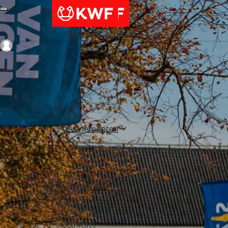
Alles over acties
Login
Evenementen
Over ons
Contact