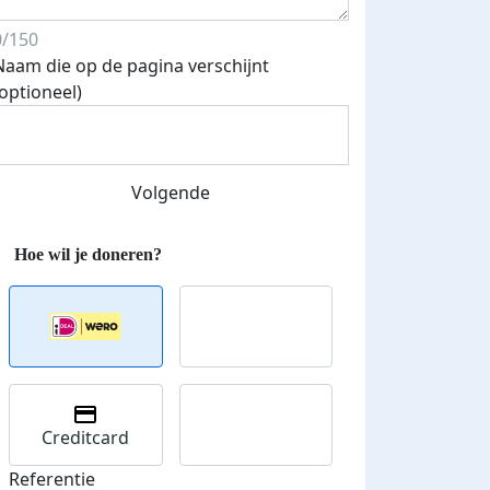
0/150
Naam die op de pagina verschijnt
(optioneel)
Streefbedrag verhoogd
Volgende
Creditcard
Referentie