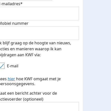
E-mailadres*
500 euro aan donaties ontvang
E-mails verstuurd
 speciale KWF t-shirt!
Mobiel nummer
Ik blijf graag op de hoogte van nieuws,
acties en manieren waarop ik kan
bijdragen aan KWF via:
E-mail
Lees
hier
hoe KWF omgaat met je
persoonsgegevens.
Laat een bericht achter voor de
actievoerder (optioneel)