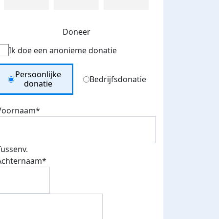
Doneer
Ik doe een anonieme donatie
Donation Type
Persoonlijke
Bedrijfsdonatie
donatie
Voornaam*
Tussenv.
Achternaam*