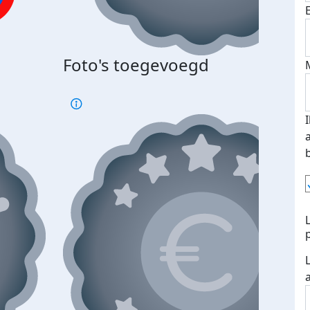
Bij 
Foto's toegevoegd
je je