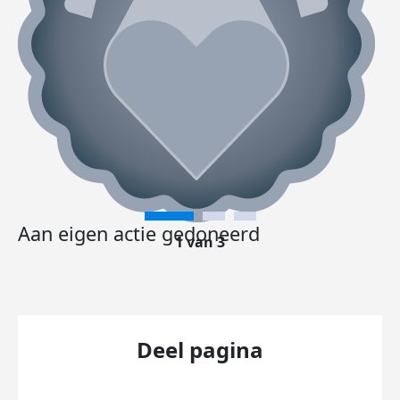
Aan eigen actie gedoneerd
1 van 3
Deel pagina