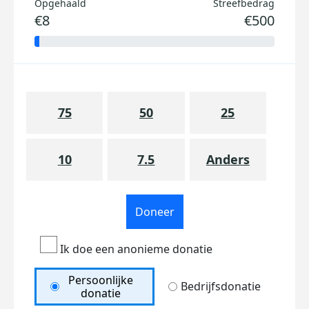
Opgehaald
Streefbedrag
€8
€500
75
50
25
10
7.5
Anders
Doneer
Ik doe een anonieme donatie
Persoonlijke
Bedrijfsdonatie
donatie