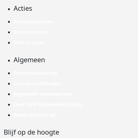
Acties
Actiematerialen
Evenementen
Kom in actie
Algemeen
Privacyverklaring
Cookie instellingen
Algemene voorwaarden
Over KWF Kankerbestrijding
Neem contact op
Blijf op de hoogte