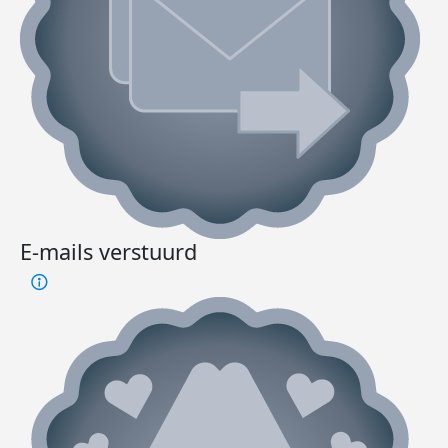
E-mails verstuurd