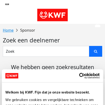
Sponsor
Zoek een deelnemer
We hebben geen zoekresultaten
gevonden
Acties
Welkom bij KWF. Fijn dat je onze website bezoekt.
Actiematerialen
We gebruiken cookies en vergelijkbare technieken om 
Evenementen