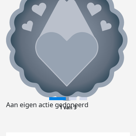
Aan eigen actie gedoneerd
1 van 3