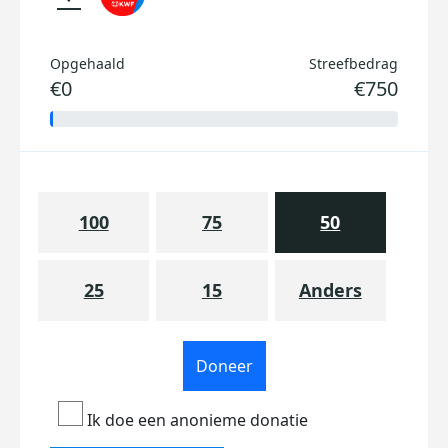
Opgehaald
Streefbedrag
€0
€750
100
75
50
25
15
Anders
Doneer
Ik doe een anonieme donatie