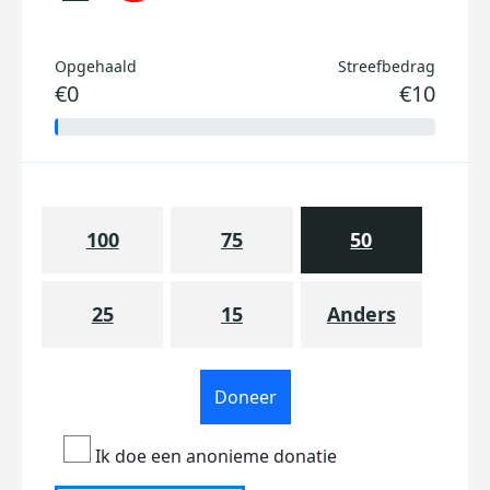
Opgehaald
Streefbedrag
€0
€10
100
75
50
25
15
Anders
Doneer
Ik doe een anonieme donatie