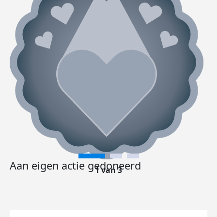
Aan eigen actie gedoneerd
1 van 3