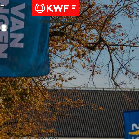
Alles over acties
Login
Evenementen
Over ons
Contact