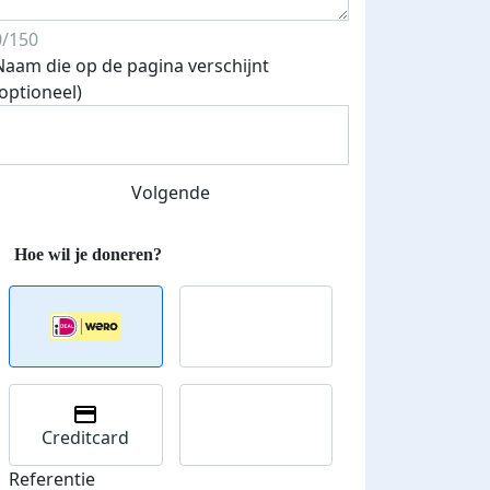
0/150
Naam die op de pagina verschijnt
(optioneel)
Streefbedrag verhoogd
Volgende
Creditcard
Referentie