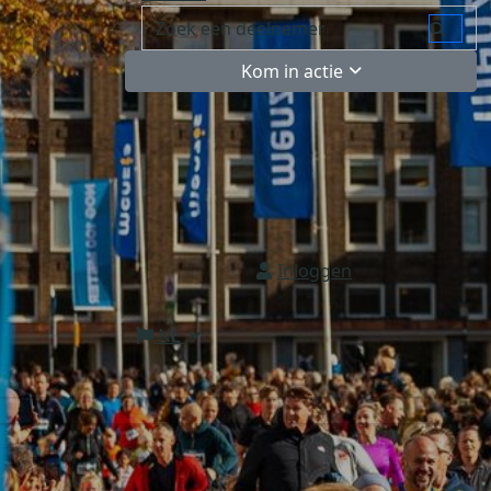
Kom in actie
Inloggen
NL