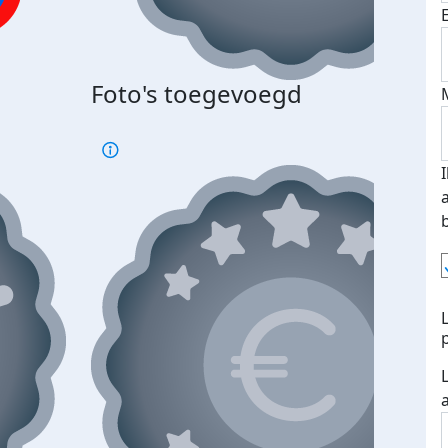
Bij 
Foto's toegevoegd
je je