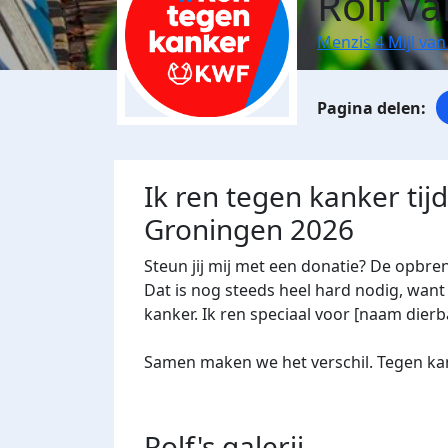
Rolf va
Menzis 4 Mijl va
Ik ren tegen kanker tij
Groningen 2026
Steun jij mij met een donatie? De opbre
Dat is nog steeds heel hard nodig, want 
kanker. Ik ren speciaal voor [naam dierba
Samen maken we het verschil. Tegen kan
Rolf's
galerij