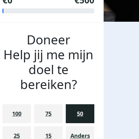
€0
€500
Doneer
Help jij me mijn
doel te
bereiken?
100
75
50
25
15
Anders