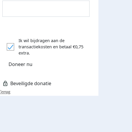
Ik wil bijdragen aan de
transactiekosten
en betaal €0,75
Donateurs bedankt
extra.
Doneer nu
Terug