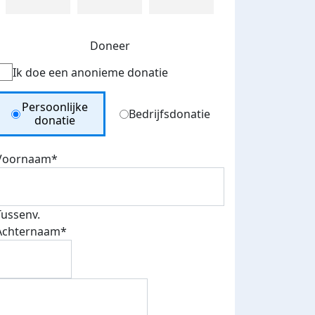
Doneer
Ik doe een anonieme donatie
Donation Type
Persoonlijke
Bedrijfsdonatie
donatie
Voornaam*
Tussenv.
Achternaam*