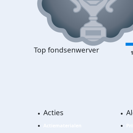
Top fondsenwerver
1
Acties
A
Actiematerialen
Pr