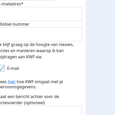
E-mailadres*
500 euro aan donaties ontvang
E-mails verstuurd
 speciale KWF t-shirt!
Mobiel nummer
Ik blijf graag op de hoogte van nieuws,
acties en manieren waarop ik kan
bijdragen aan KWF via:
E-mail
Lees
hier
hoe KWF omgaat met je
persoonsgegevens.
Laat een bericht achter voor de
actievoerder (optioneel)