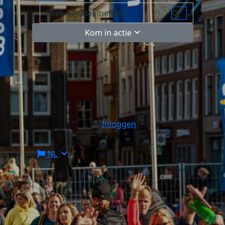
Kom in actie
Inloggen
NL