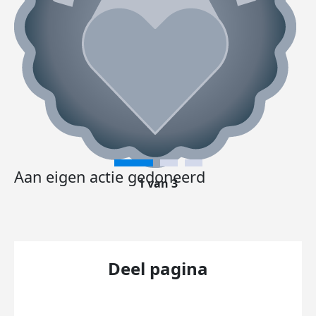
Aan eigen actie gedoneerd
1 van 3
Deel pagina