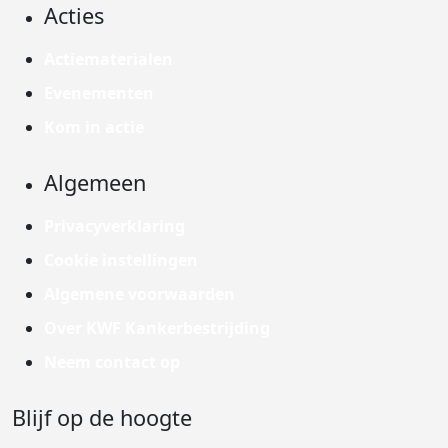
Acties
Actiematerialen
Evenementen
Kom in actie
Algemeen
Privacyverklaring
Cookie instellingen
Algemene voorwaarden
Over KWF Kankerbestrijding
Neem contact op
Blijf op de hoogte