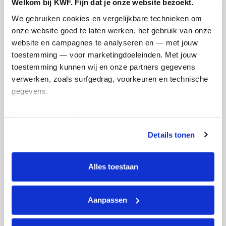
Welkom bij KWF. Fijn dat je onze website bezoekt.
We gebruiken cookies en vergelijkbare technieken om 
onze website goed te laten werken, het gebruik van onze 
website en campagnes te analyseren en — met jouw 
Ik wil bijdragen aan de transactiekosten
toestemming — voor marketingdoeleinden. Met jouw 
en betaal €0.75 extra.
toestemming kunnen wij en onze partners gegevens 
verwerken, zoals surfgedrag, voorkeuren en technische 
Doneer nu
gegevens.
Deze gegevens helpen ons om campagnes te meten, 
prestaties te verbeteren en relevante KWF-content te 
Details tonen
tonen. Je kunt je toestemming op elk moment wijzigen of 
Opgehaald
Streefbedrag
intrekken via Cookie instellingen onderaan de pagina. De 
€10
€5.000
lijst met cookies is te vinden in het tabblad “details”.
Alles toestaan
Doneer
Word lid van ons team
Aanpassen
Romaysa's badges