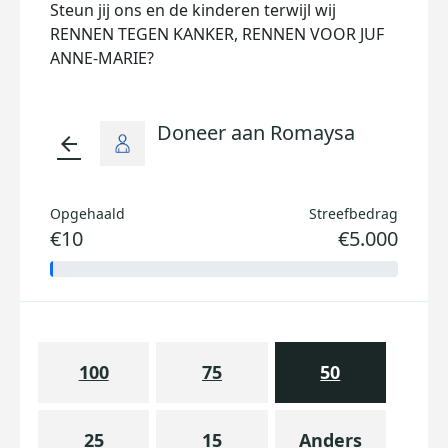
Steun jij ons en de kinderen terwijl wij
RENNEN TEGEN KANKER, RENNEN VOOR JUF
ANNE-MARIE?
Doneer aan Romaysa
arrow_back
Opgehaald
Streefbedrag
€10
€5.000
100
75
50
25
15
Anders