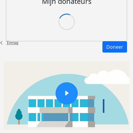
Mijn donateurs
Terug
Doneer