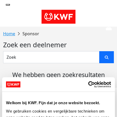
Sponsor
Zoek een deelnemer
We hebben geen zoekresultaten
gevonden
Acties
Welkom bij KWF. Fijn dat je onze website bezoekt.
Actiematerialen
We gebruiken cookies en vergelijkbare technieken om 
Evenementen