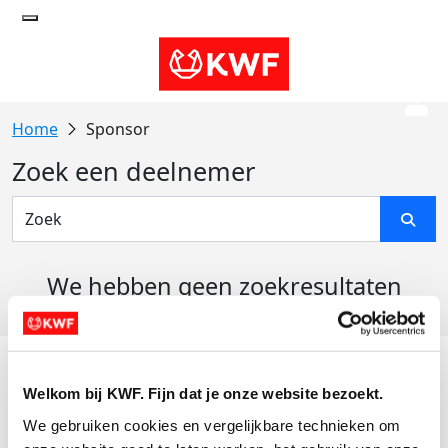
Sponsor
Zoek een deelnemer
We hebben geen zoekresultaten
gevonden
Acties
Welkom bij KWF. Fijn dat je onze website bezoekt.
Actiematerialen
We gebruiken cookies en vergelijkbare technieken om 
Evenementen