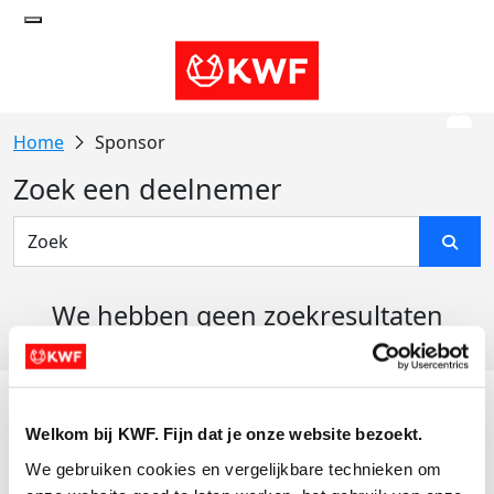
Sponsor
Zoek een deelnemer
We hebben geen zoekresultaten
gevonden
Acties
Welkom bij KWF. Fijn dat je onze website bezoekt.
Actiematerialen
We gebruiken cookies en vergelijkbare technieken om 
Evenementen