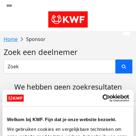
Sponsor
Zoek een deelnemer
We hebben geen zoekresultaten
gevonden
Acties
Welkom bij KWF. Fijn dat je onze website bezoekt.
Actiematerialen
We gebruiken cookies en vergelijkbare technieken om 
Evenementen