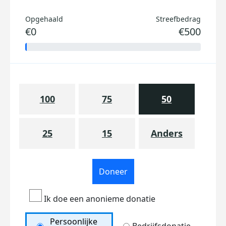
Opgehaald
Streefbedrag
€0
€500
100
75
50
25
15
Anders
Doneer
Ik doe een anonieme donatie
Persoonlijke