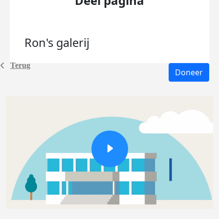
Deel pagina
Ron's
galerij
Terug
Doneer