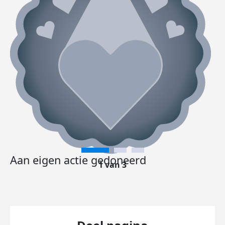
Aan eigen actie gedoneerd
1 van 3