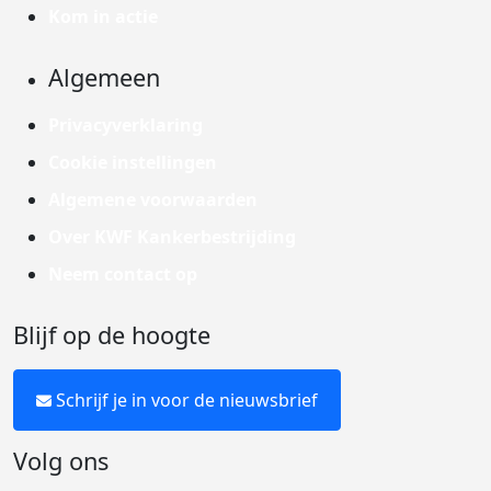
Kom in actie
Algemeen
Privacyverklaring
Cookie instellingen
Algemene voorwaarden
Over KWF Kankerbestrijding
Neem contact op
Blijf op de hoogte
Schrijf je in voor de nieuwsbrief
Volg ons