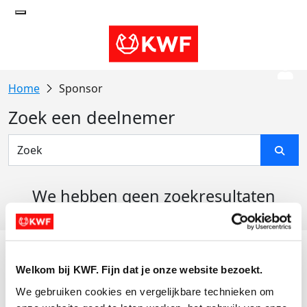
Sponsor
Zoek een deelnemer
We hebben geen zoekresultaten
gevonden
Acties
Welkom bij KWF. Fijn dat je onze website bezoekt.
Actiematerialen
We gebruiken cookies en vergelijkbare technieken om 
Evenementen