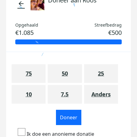
Doneer aan Roos
arrow_back
Opgehaald
Streefbedrag
€1.085
€500
75
50
25
10
7.5
Anders
Doneer
Ik doe een anonieme donatie