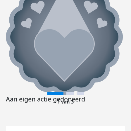
Aan eigen actie gedoneerd
1 van 3