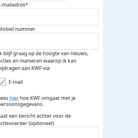
E-mailadres*
fondsenwerver
E-mails verstuurd
Mobiel nummer
Ik blijf graag op de hoogte van nieuws,
acties en manieren waarop ik kan
bijdragen aan KWF via:
E-mail
Lees
hier
hoe KWF omgaat met je
persoonsgegevens.
Laat een bericht achter voor de
actievoerder (optioneel)