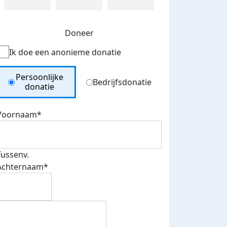
Doneer
Ik doe een anonieme donatie
Donation Type
Persoonlijke
Bedrijfsdonatie
donatie
Voornaam*
Tussenv.
Achternaam*