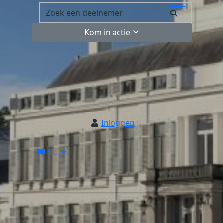
Kom in actie
Inloggen
NL