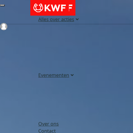
Alles over acties
Login
Evenementen
Over ons
Contact