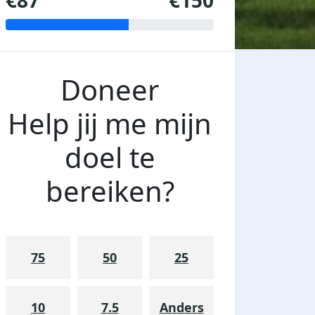
€87
€150
Doneer
Help jij me mijn
doel te
bereiken?
75
50
25
10
7.5
Anders