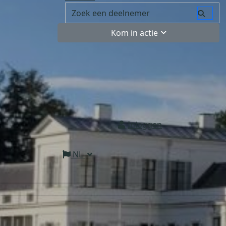
Kom in actie
Inloggen
NL