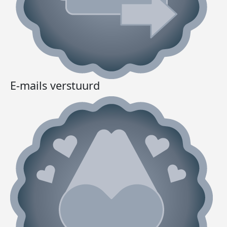
E-mails verstuurd