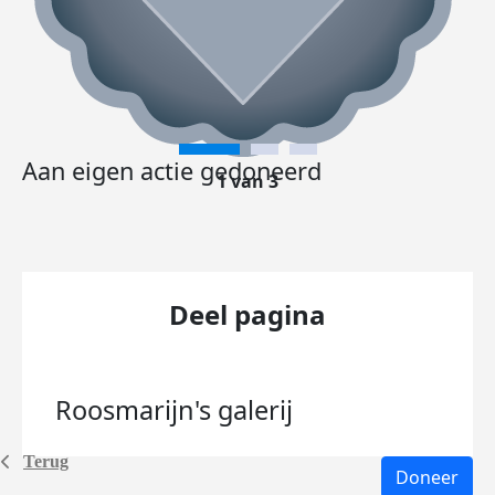
Aan eigen actie gedoneerd
1 van 3
Deel pagina
Roosmarijn's
galerij
Terug
Doneer