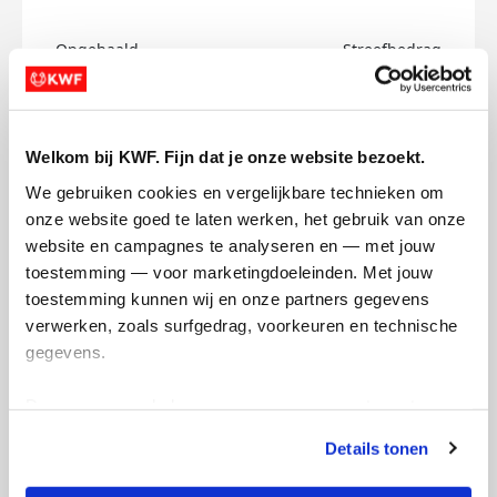
Opgehaald
Streefbedrag
€0
€750
Doneer
Welkom bij KWF. Fijn dat je onze website bezoekt.
We gebruiken cookies en vergelijkbare technieken om 
Roosmarijn's badges
onze website goed te laten werken, het gebruik van onze 
website en campagnes te analyseren en — met jouw 
toestemming — voor marketingdoeleinden. Met jouw 
toestemming kunnen wij en onze partners gegevens 
verwerken, zoals surfgedrag, voorkeuren en technische 
gegevens.
Deze gegevens helpen ons om campagnes te meten, 
prestaties te verbeteren en relevante KWF-content te 
Details tonen
tonen. Je kunt je toestemming op elk moment wijzigen of 
intrekken via Cookie instellingen onderaan de pagina. De 