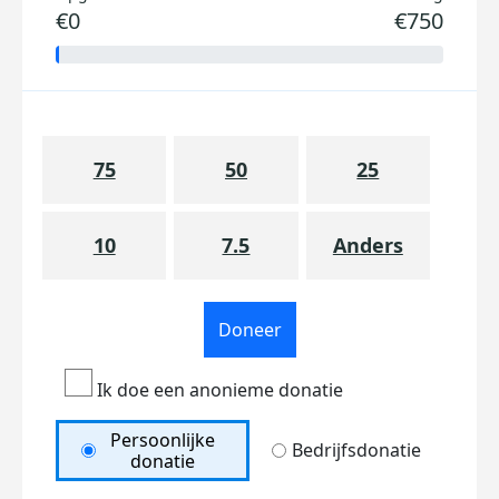
€0
€750
75
50
25
10
7.5
Anders
Doneer
Ik doe een anonieme donatie
Persoonlijke
Bedrijfsdonatie
donatie