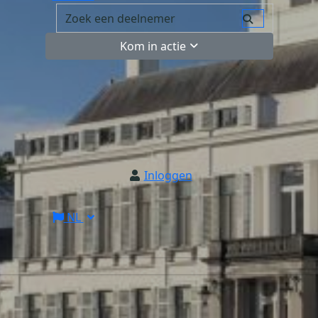
Kom in actie
Inloggen
NL