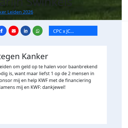
rijn Swinkels
ker Leiden 2026
CPC x JC
Fabeltjeskrant
 tegen Kanker
Leiden om geld op te halen voor baanbrekend
ig is, want maar liefst 1 op de 2 mensen in
onsor mij en help KWF met de financiering
Namens mij en KWF: dankjewel!