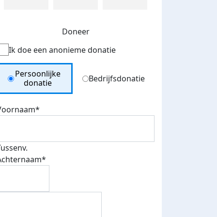
Doneer
Ik doe een anonieme donatie
Donation Type
Persoonlijke
Bedrijfsdonatie
donatie
Voornaam*
Tussenv.
Achternaam*