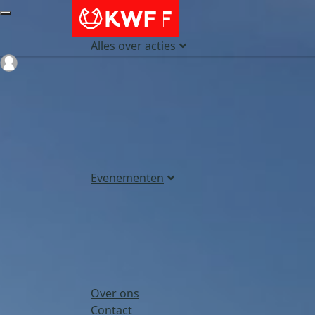
Alles over acties
Login
Evenementen
Over ons
Contact