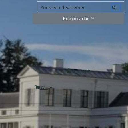
Kom in actie
Inloggen
NL