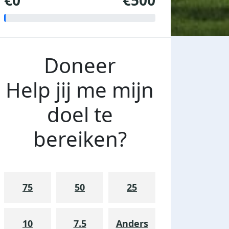
€0
€500
Doneer
Help jij me mijn
doel te
bereiken?
75
50
25
10
7.5
Anders