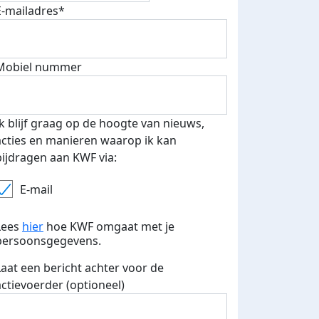
E-mailadres*
fondsenwerver
E-mails verstuurd
Mobiel nummer
Ik blijf graag op de hoogte van nieuws,
acties en manieren waarop ik kan
bijdragen aan KWF via:
E-mail
Lees
hier
hoe KWF omgaat met je
persoonsgegevens.
Laat een bericht achter voor de
actievoerder (optioneel)