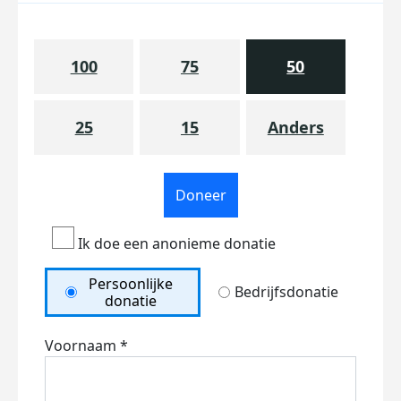
100
75
50
25
15
Anders
Doneer
Ik doe een anonieme donatie
Persoonlijke
Bedrijfsdonatie
donatie
Voornaam *