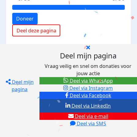
Doneer
Deel deze pagina
Deel mijn pagina
Vraag veilig en snel om donaties voor
jouw actie
Deel via WhatsApp
Deel mijn
Deel via Instagram
pagina
Deel via Facebook
Deel via LinkedIn
Deel via e-mail
Deel via SMS