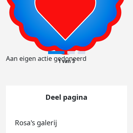
Aan eigen actie gedoneerd
1 van 3
Deel pagina
Rosa's
galerij