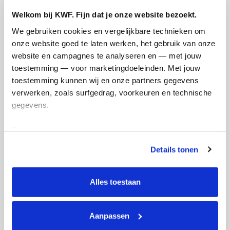
€755
€750
Welkom bij KWF. Fijn dat je onze website bezoekt.
We gebruiken cookies en vergelijkbare technieken om 
Doneer
onze website goed te laten werken, het gebruik van onze 
website en campagnes te analyseren en — met jouw 
Rosa's badges
toestemming — voor marketingdoeleinden. Met jouw 
toestemming kunnen wij en onze partners gegevens 
verwerken, zoals surfgedrag, voorkeuren en technische 
gegevens.
Deze gegevens helpen ons om campagnes te meten, 
prestaties te verbeteren en relevante KWF-content te 
Details tonen
tonen. Je kunt je toestemming op elk moment wijzigen of 
intrekken via Cookie instellingen onderaan de pagina. De 
lijst met cookies is te vinden in het tabblad “details”.
Alles toestaan
Aanpassen