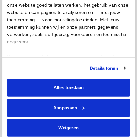
Rosalie's badges
onze website goed te laten werken, het gebruik van onze 
website en campagnes te analyseren en — met jouw 
toestemming — voor marketingdoeleinden. Met jouw 
toestemming kunnen wij en onze partners gegevens 
verwerken, zoals surfgedrag, voorkeuren en technische 
gegevens.
Deze gegevens helpen ons om campagnes te meten, 
prestaties te verbeteren en relevante KWF-content te 
Details tonen
tonen. Je kunt je toestemming op elk moment wijzigen of 
intrekken via Cookie instellingen onderaan de pagina. De 
lijst met cookies is te vinden in het tabblad “details”.
Alles toestaan
Aanpassen
Weigeren