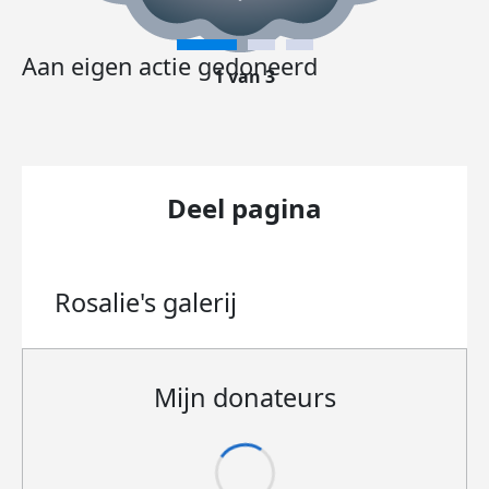
Aan eigen actie gedoneerd
1 van 3
Deel pagina
Rosalie's
galerij
Mijn donateurs