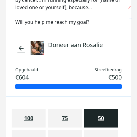
by cancer. I'm running especially for [name of
loved one or yourself], because...
Will you help me reach my goal?
Doneer aan Rosalie
arrow_back
Opgehaald
Streefbedrag
€604
€500
100
75
50