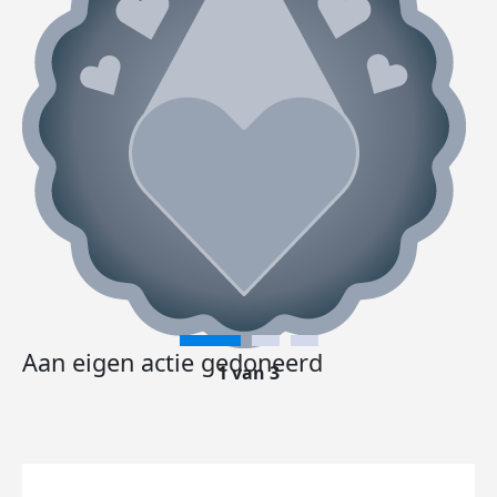
Aan eigen actie gedoneerd
1 van 3