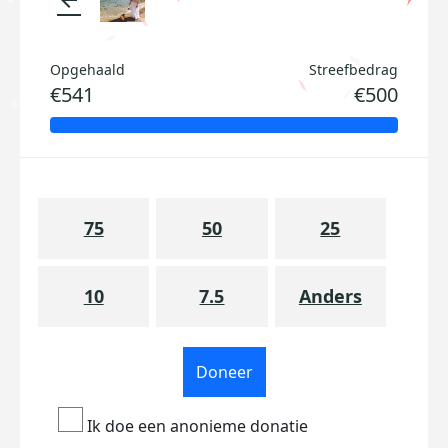
Opgehaald
Streefbedrag
€541
€500
75
50
25
10
7.5
Anders
Doneer
Ik doe een anonieme donatie