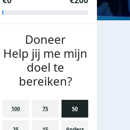
€0
€200
Doneer
Help jij me mijn
doel te
bereiken?
100
75
50
25
15
Anders