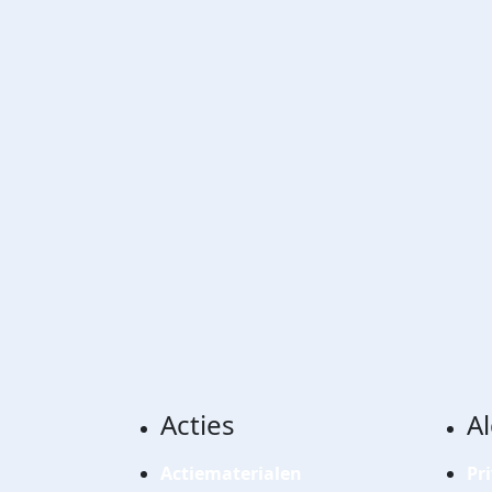
Acties
A
Actiematerialen
Pr