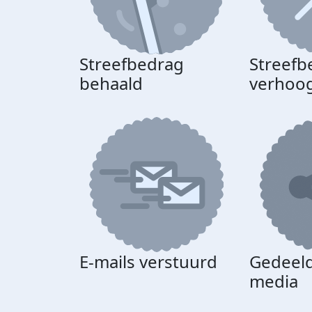
Streefbedrag
Streefb
behaald
verhoo
E-mails verstuurd
Gedeeld
media