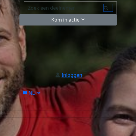
Kom in actie
Inloggen
NL