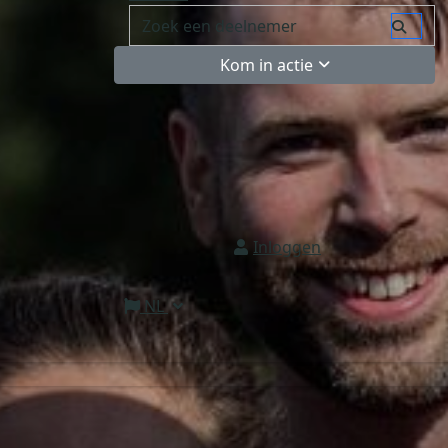
Kom in actie
Inloggen
NL