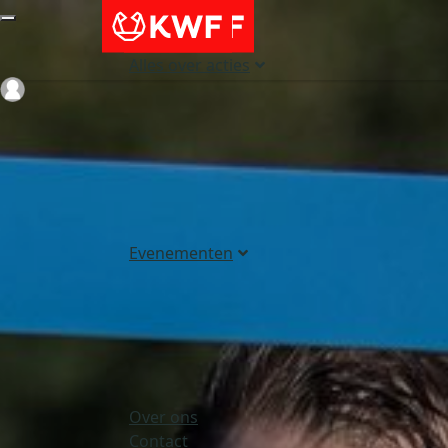
Alles over acties
Login
Evenementen
Over ons
Contact