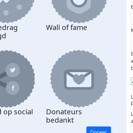
edrag
Wall of fame
gd
 op social
Donateurs
bedankt
Doneer