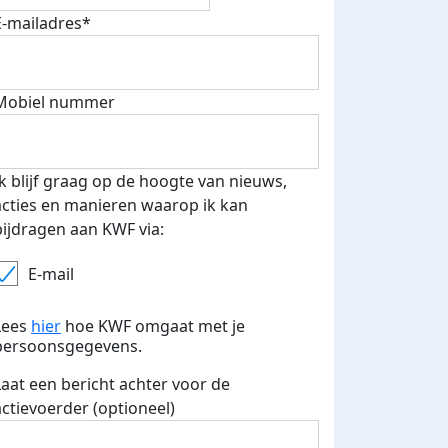
E-mailadres*
Mobiel nummer
Ik blijf graag op de hoogte van nieuws,
acties en manieren waarop ik kan
bijdragen aan KWF via:
E-mail
Lees
hier
hoe KWF omgaat met je
persoonsgegevens.
Laat een bericht achter voor de
actievoerder (optioneel)