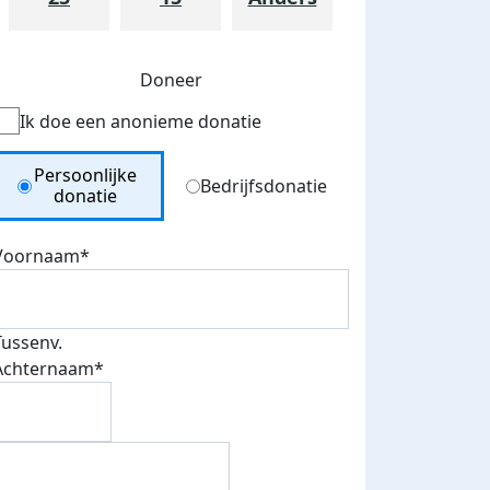
Doneer
Ik doe een anonieme donatie
Donation Type
Persoonlijke
Bedrijfsdonatie
donatie
Voornaam*
Tussenv.
Achternaam*