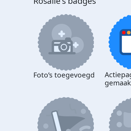
Rosalie's badges
Actiepa
Foto’s toegevoegd
gemaak