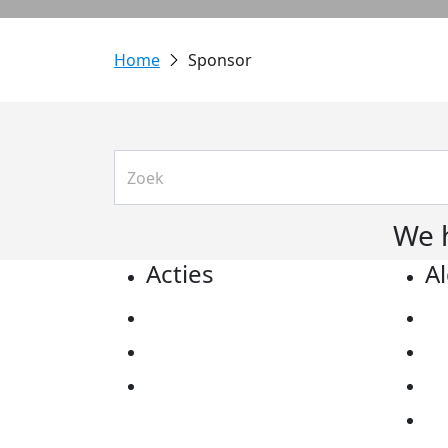
Sponsor
We 
Acties
A
Actiematerialen
Pr
Evenementen
Co
Kom in actie
Al
Ov