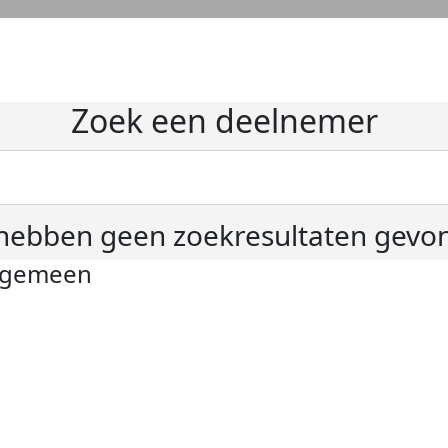
Zoek een deelnemer
hebben geen zoekresultaten gevo
lgemeen
ivacyverklaring
okie instellingen
gemene voorwaarden
er KWF Kankerbestrijding