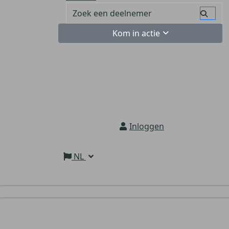
Kom in actie
Inloggen
NL