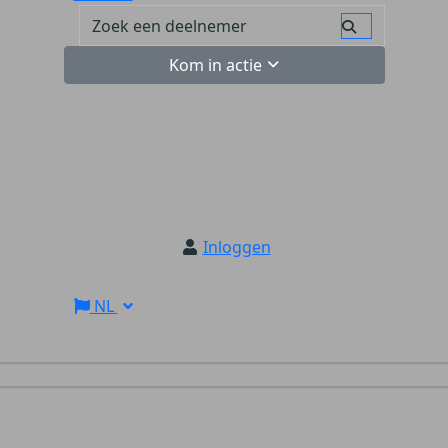
Kom in actie
Inloggen
NL