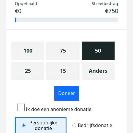
Opgehaald
Streefbedrag
€0
€750
100
75
50
25
15
Anders
Doneer
Ik doe een anonieme donatie
Persoonlijke
Bedrijfsdonatie
donatie