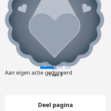
Aan eigen actie gedoneerd
1 van 3
Deel pagina