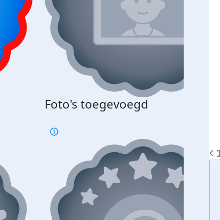
Foto's toegevoegd
€500
verd