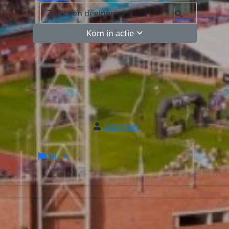
Kom in actie
Inloggen
NL