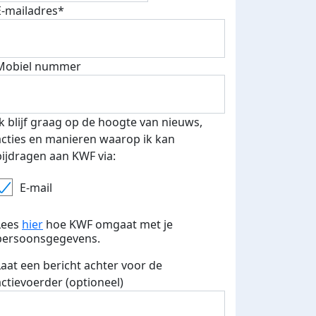
E-mailadres*
Mobiel nummer
Ik blijf graag op de hoogte van nieuws,
acties en manieren waarop ik kan
bijdragen aan KWF via:
E-mail
Lees
hier
hoe KWF omgaat met je
persoonsgegevens.
Laat een bericht achter voor de
actievoerder (optioneel)