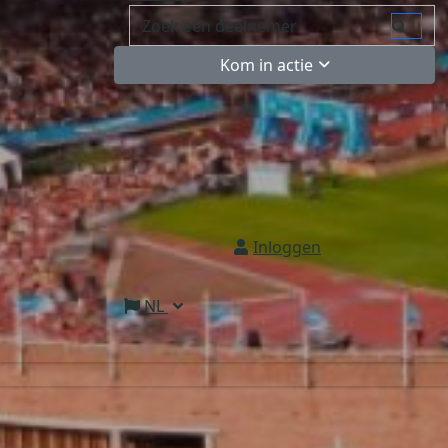
Kom in actie
Inloggen
NL