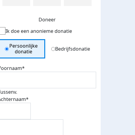
Doneer
Ik doe een anonieme donatie
Donation Type
Persoonlijke
Bedrijfsdonatie
donatie
Voornaam*
Tussenv.
Achternaam*