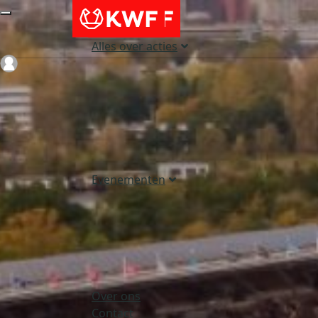
Alles over acties
Login
Evenementen
Over ons
Contact