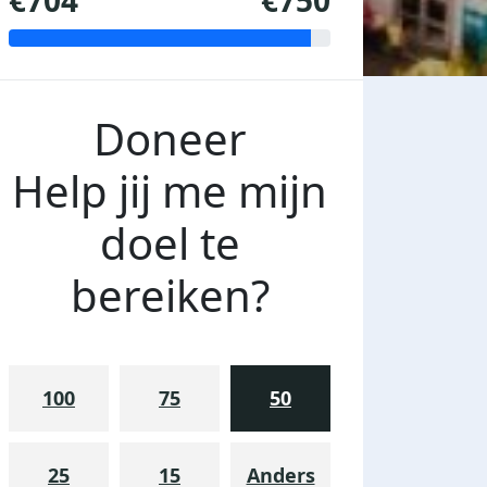
€704
€750
Doneer
Help jij me mijn
doel te
bereiken?
100
75
50
25
15
Anders