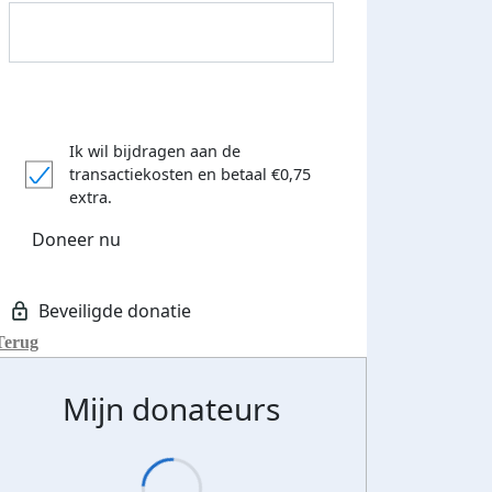
Ik wil bijdragen aan de
transactiekosten
en betaal €0,75
extra.
 euro opgehaald: t-shirt
E-mails verstuurd
Doneer nu
iend
Terug
Mijn donateurs