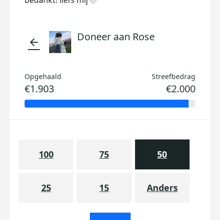
bedankt! liefs mij🤍
Doneer aan Rose
arrow_back
Opgehaald
Streefbedrag
€1.903
€2.000
100
75
50
25
15
Anders