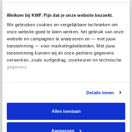
Welkom bij KWF. Fijn dat je onze website bezoekt.
We gebruiken cookies en vergelijkbare technieken om 
45
onze website goed te laten werken, het gebruik van onze 
kms
website en campagnes te analyseren en — met jouw 
toestemming — voor marketingdoeleinden. Met jouw 
Rose's badges
toestemming kunnen wij en onze partners gegevens 
verwerken, zoals surfgedrag, voorkeuren en technische 
gegevens.
Deze gegevens helpen ons om campagnes te meten, 
prestaties te verbeteren en relevante KWF-content te 
Details tonen
tonen. Je kunt je toestemming op elk moment wijzigen of 
intrekken via Cookie instellingen onderaan de pagina. De 
lijst met cookies is te vinden in het tabblad “details”.
Alles toestaan
Aanpassen