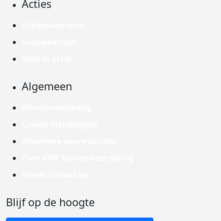
Acties
Actiematerialen
Evenementen
Kom in actie
Algemeen
Privacyverklaring
Cookie instellingen
Algemene voorwaarden
Over KWF Kankerbestrijding
Neem contact op
Blijf op de hoogte