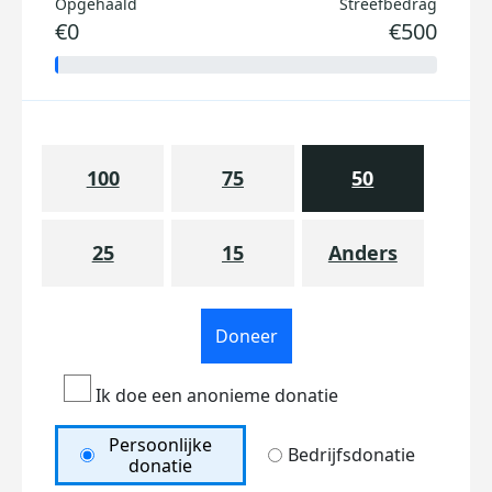
Opgehaald
Streefbedrag
€0
€500
100
75
50
25
15
Anders
Doneer
Ik doe een anonieme donatie
Persoonlijke
Bedrijfsdonatie
donatie